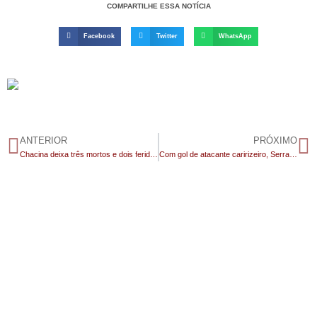
COMPARTILHE ESSA NOTÍCIA
Facebook
Twitter
WhatsApp
ANTERIOR
PRÓXIMO
Chacina deixa três mortos e dois feridos em Aroeiras, interior da Paraíba
Com gol de atacante caririzeiro, Serra Branca vence o Campinense em sua estreia no Paraibano Sub-20