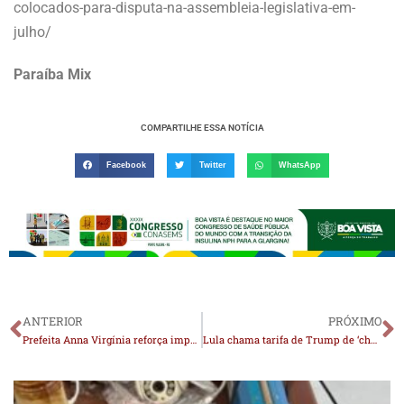
colocados-para-disputa-na-assembleia-legislativa-em-
julho/
Paraíba Mix
COMPARTILHE ESSA NOTÍCIA
Facebook
Twitter
WhatsApp
ANTERIOR
PRÓXIMO
Prefeita Anna Virgínia reforça importância do cuidado com a saúde masculina no Dia do Homem em Juazeirinho
Lula chama tarifa de Trump de ‘chantagem inaceitável’ e diz que big techs devem seguir regras