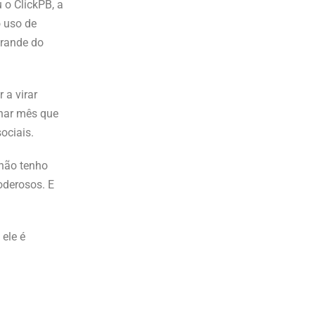
 o ClickPB, a
o uso de
Grande do
 a virar
char mês que
ociais.
 não tenho
oderosos. E
ele é