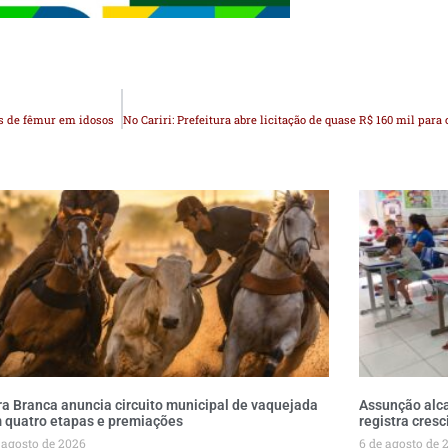
as de fêmur em idosos
ra Branca anuncia circuito municipal de vaquejada
Assunção alca
 quatro etapas e premiações
registra cresc
 agosto de 2026
6 de agosto de 