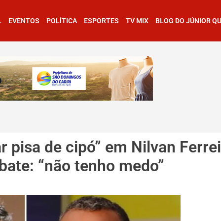
L
EVENTOS
POLÍTICA
ESPORTES
TV MIX
BLOG DO JÚNIOR Q
 pisa de cipó” em Nilvan Ferrei
bate: “não tenho medo”