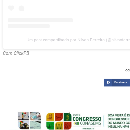
Um post compartilhado por Nilvan Ferreira (@nilvanferre
Com ClickPB
CO
Facebook