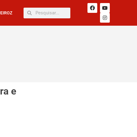
UEIROZ
ra e