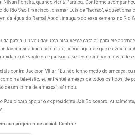
a, Nilvan Ferreira, quando vier à Paraíba. Conforme acompanhou
o do Rio São Francisco , chamar Lula de “ladrão”, e questionar 
agem da água do Ramal Apodi, inaugurado essa semana no Rio 
r da pátria. Eu vou dar uma pisa nesse cara aí, para ele aprender
vou lavar a sua boca com cloro, cê me aguarde que eu vou te a
 rapidamente viralizou e passou a ser compartilhada nas redes s
iciais contra Jackson Villar. “Eu não tenho medo de ameaça, eu
o como na televisão, eu enfrentei ameaça de todos os tipos, de p
são de um crime de ameaça”, afirmou.
 Paulo para apoiar o ex-presidente Jair Bolsonaro. Atualmente, 
s.
m sua própria rede social. Confira: