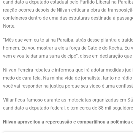
candidato a deputado estadual pelo Partido Liberal na Paraíb
reação ocorreu depois de Nilvan criticar a obra da transposiçã
contêineres dentro de uma das estruturas destinada à pass
Norte.
“Mês que vem eu to aí na Paraíba, atrás desse pilantra e traido
homem. Eu vou mostrar a ele a força de Catolé do Rocha. Eu 
vem e vou te dar uma surra de cipó”, disse em declaração que
Nilvan Ferreira rebateu e informou que irá adotar medidas jud
medo de cara feia. Na minha vida de jornalista, tanto no rádi
você vai responder na justiça porque seu vídeo é uma confis
Villar ficou famoso durante as motociatas organizadas em São
candidato a deputado federal, e tem cerca de 88 mil seguidore
Nilvan aproveitou a repercussão e compartilhou a polêmica e