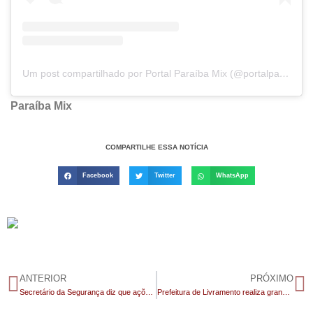
Um post compartilhado por Portal Paraíba Mix (@portalparaibamix)
Paraíba Mix
COMPARTILHE ESSA NOTÍCIA
Facebook
Twitter
WhatsApp
ANTERIOR
PRÓXIMO
Secretário da Segurança diz que ações contra facções já vinham sendo intensificadas na Paraíba
Prefeitura de Livramento realiza grande celebração em homenagem ao Dia das Mães