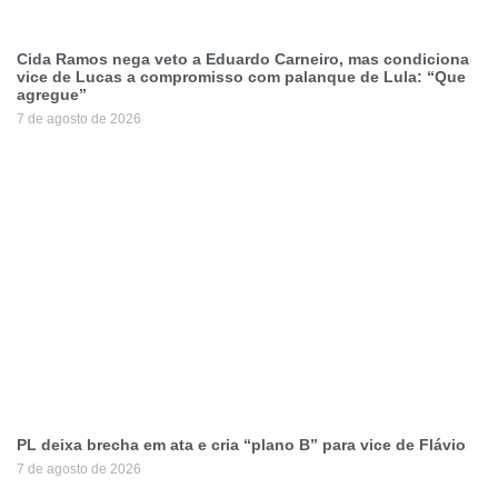
Cida Ramos nega veto a Eduardo Carneiro, mas condiciona
vice de Lucas a compromisso com palanque de Lula: “Que
agregue”
7 de agosto de 2026
PL deixa brecha em ata e cria “plano B” para vice de Flávio
7 de agosto de 2026