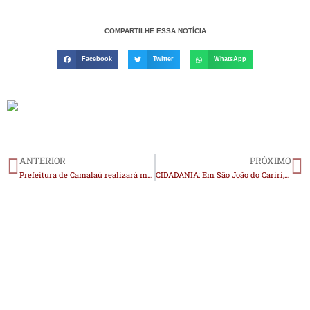
COMPARTILHE ESSA NOTÍCIA
Facebook
Twitter
WhatsApp
ANTERIOR
PRÓXIMO
Prefeitura de Camalaú realizará mais uma edição do ‘Saúde em Todo Lugar’ no Assentamento Beira Rio
CIDADANIA: Em São João do Cariri, projeto de escola ganha destaque e vira Lei de combate ao racismo no esporte