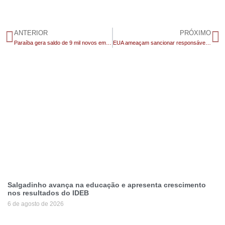
ANTERIOR
PRÓXIMO
Paraíba gera saldo de 9 mil novos empregos formais no primeiro semestre
EUA ameaçam sancionar responsáveis por prisão domiciliar de Bolsonaro
Salgadinho avança na educação e apresenta crescimento
nos resultados do IDEB
6 de agosto de 2026