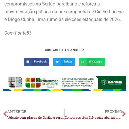
compromissos no Sertão paraibano e reforça a
movimentação política da pré-campanha de Cícero Lucena
e Diogo Cunha Lima rumo às eleições estaduais de 2026.
Com Fonte83
COMPARTILHE ESSA NOTÍCIA
Facebook
Twitter
WhatsApp
ANTERIOR
PRÓXIMO
Veículo com placas de Gurjão e restrição de roubo é encontrado em Queimadas; carro estaria sendo utilizado em assaltos no Cariri
Concursos têm 219 vagas abertas na Paraíba