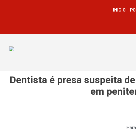
INÍCIO
PO
Dentista é presa suspeita de
em peniten
Para