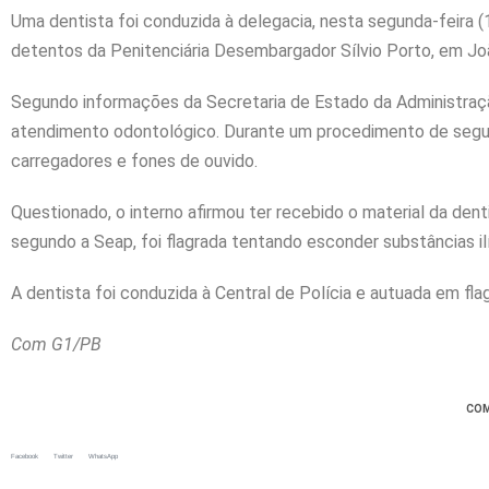
Uma dentista foi conduzida à delegacia, nesta segunda-feira (11
detentos da Penitenciária Desembargador Sílvio Porto, em J
Segundo informações da Secretaria de Estado da Administraçã
atendimento odontológico. Durante um procedimento de segura
carregadores e fones de ouvido.
Questionado, o interno afirmou ter recebido o material da dent
segundo a Seap, foi flagrada tentando esconder substâncias ilí
A dentista foi conduzida à Central de Polícia e autuada em fl
Com G1/PB
COM
Facebook
Twitter
WhatsApp