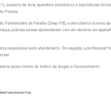
), suspeita de levar aparelhos eletrônicos e substâncias ilícita
oão Pessoa.
o Penitenciária da Paraíba (Seap-PB), a descoberta ocorreu a
nça, policiais penais apreenderam com um detento um aparelho
ista responsável pelo atendimento. Em seguida, a profissional fo
citas.
agrante pelos crimes de tráfico de drogas e favorecimento.
PARTILHE ESSA NOTÍCIA