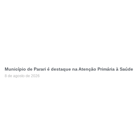
Município de Parari é destaque na Atenção Primária à Saúde
8 de agosto de 2026