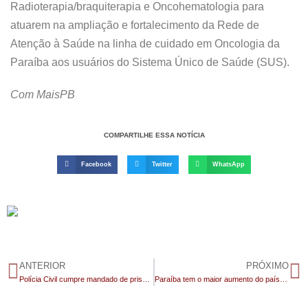
Radioterapia/braquiterapia e Oncohematologia para
atuarem na ampliação e fortalecimento da Rede de
Atenção à Saúde na linha de cuidado em Oncologia da
Paraíba aos usuários do Sistema Único de Saúde (SUS).
Com MaisPB
COMPARTILHE ESSA NOTÍCIA
Facebook
Twitter
WhatsApp
ANTERIOR
PRÓXIMO
Polícia Civil cumpre mandado de prisão por crimes graves no Cariri
Paraíba tem o maior aumento do país nos casos de estupro contra mulheres