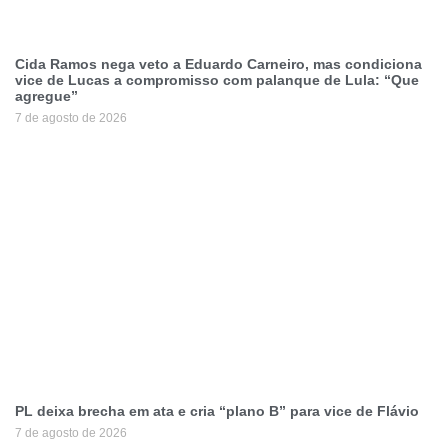
Cida Ramos nega veto a Eduardo Carneiro, mas condiciona
vice de Lucas a compromisso com palanque de Lula: “Que
agregue”
7 de agosto de 2026
PL deixa brecha em ata e cria “plano B” para vice de Flávio
7 de agosto de 2026