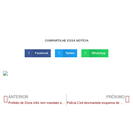
COMPARTILHE ESSA NOTÍCIA
Facebook
Twitter
WhatsApp
ANTERIOR
PRÓXIMO
Prefeito de Dona Inês tem mandato extinto e presidente da Câmara aciona vice para assumir cargo; entenda
Polícia Civil desmantela esquema de Rifas Ilegais em Monteiro