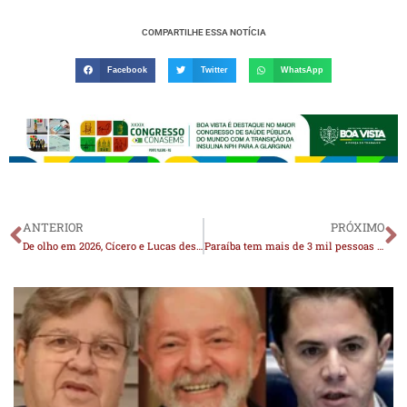
COMPARTILHE ESSA NOTÍCIA
Facebook
Twitter
WhatsApp
ANTERIOR
PRÓXIMO
De olho em 2026, Cícero e Lucas descem pro Cariri e dançam no ritmo da disputa eleitoral, por Júnior Queiroz
Paraíba tem mais de 3 mil pessoas monitoradas por tornozeleira