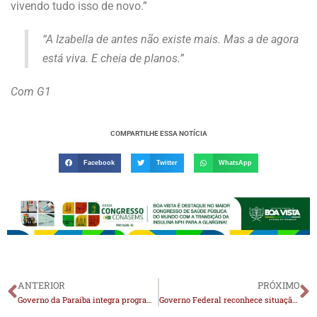
vivendo tudo isso de novo.”
“A Izabella de antes não existe mais. Mas a de agora
está viva. E cheia de planos.”
Com G1
COMPARTILHE ESSA NOTÍCIA
Facebook
Twitter
WhatsApp
ANTERIOR
PRÓXIMO
Governo da Paraíba integra programação da 15ª Festa do Barra Bode, em Barra de São Miguel
Governo Federal reconhece situação de emergência em Camalaú e mais duas cidades da Paraíba