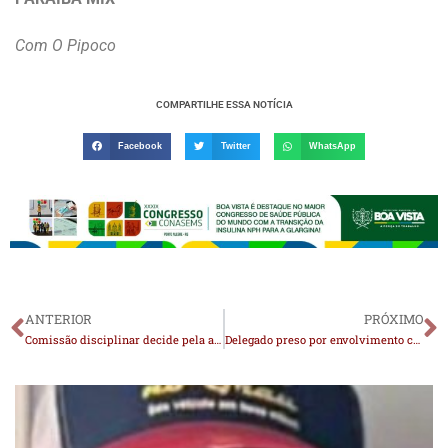
Com O Pipoco
COMPARTILHE ESSA NOTÍCIA
Facebook
Twitter
WhatsApp
ANTERIOR
PRÓXIMO
Comissão disciplinar decide pela anulação da partida entre Estudantes de Cabaceiras e Atlético de Camalaú pela Copa Integração e novo jogo será realizado
Delegado preso por envolvimento com esquema de desvio de drogas na Paraíba pede prisão domiciliar humanitária