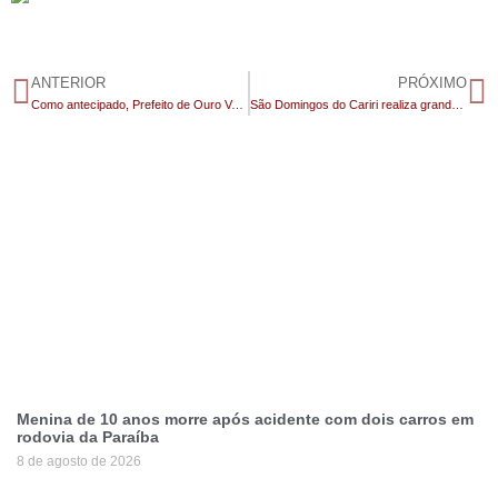
ANTERIOR
PRÓXIMO
Como antecipado, Prefeito de Ouro Velho anuncia apoio a Lucas Ribeiro, após meses em “cima do muro”
São Domingos do Cariri realiza grande celebração em homenagem ao Dia das Mães
Menina de 10 anos morre após acidente com dois carros em
rodovia da Paraíba
8 de agosto de 2026