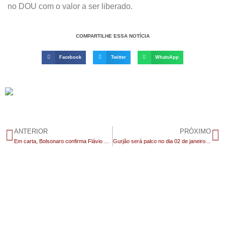
no DOU com o valor a ser liberado.
COMPARTILHE ESSA NOTÍCIA
Facebook
Twitter
WhatsApp
ANTERIOR
PRÓXIMO
Em carta, Bolsonaro confirma Flávio como pré-candidato à Presidência
Gurjão será palco no dia 02 de janeiro do 1º Desafio Motobike e evento promete atrair praticantes da modalidade de toda a região