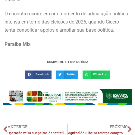
O encontro ocorre em um momento de articulação política
intensa em torno das eleições de 2026, quando Cícero
tenta consolidar apoios e ampliar sua base política.
Paraíba Mix
COMPARTILHE ESSA NOTÍCIA
Facebook
Twitter
WhatsApp
ANTERIOR
PRÓXIMO
Operação mira suspeitos de tentativa de assalto a carro-forte na Paraíba; policial é um dos alvos
Aguinaldo Ribeiro reforça compromisso municipalista em agenda intensa com prefeitos e lideranças em Brasília