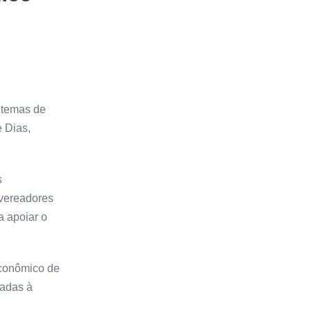
 temas de
 Dias,
s
 vereadores
a apoiar o
Econômico de
tadas à