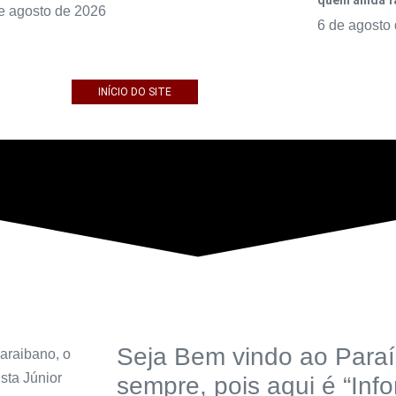
quem ainda f
e agosto de 2026
6 de agosto
INÍCIO DO SITE
Seja Bem vindo ao Paraí
araibano, o
sta Júnior
sempre, pois aqui é “Inf