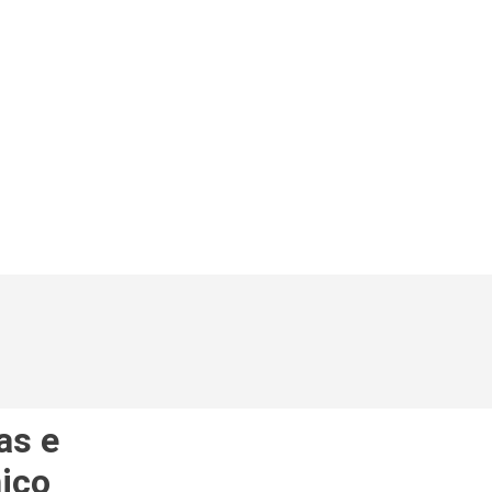
as e
ico