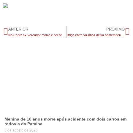
ANTERIOR
PRÓXIMO
No Cariri: ex-vereador morre e pai fica gravemente ferido durante tentativa de assalto
Briga entre vizinhos deixa homem ferido na cidade de Sumé
Menina de 10 anos morre após acidente com dois carros em
rodovia da Paraíba
8 de agosto de 2026