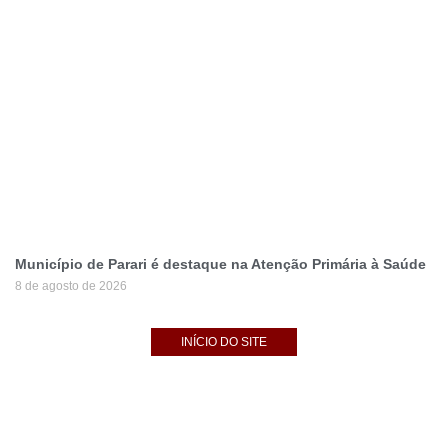
Município de Parari é destaque na Atenção Primária à Saúde
8 de agosto de 2026
INÍCIO DO SITE