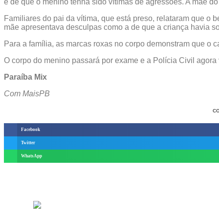
é de que o menino tenha sido vítimas de agressões. A mãe do 
Familiares do pai da vítima, que está preso, relataram que o 
mãe apresentava desculpas como a de que a criança havia so
Para a família, as marcas roxas no corpo demonstram que o c
O corpo do menino passará por exame e a Polícia Civil agora v
Paraíba Mix
Com MaisPB
CO
Facebook
Twitter
WhatsApp