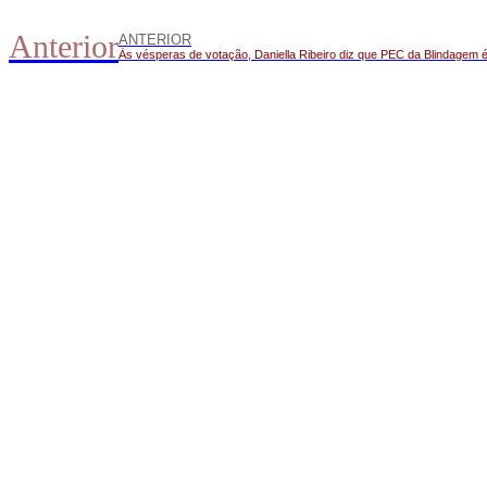
Anterior
ANTERIOR
Às vésperas de votação, Daniella Ribeiro diz que PEC da Blindagem é