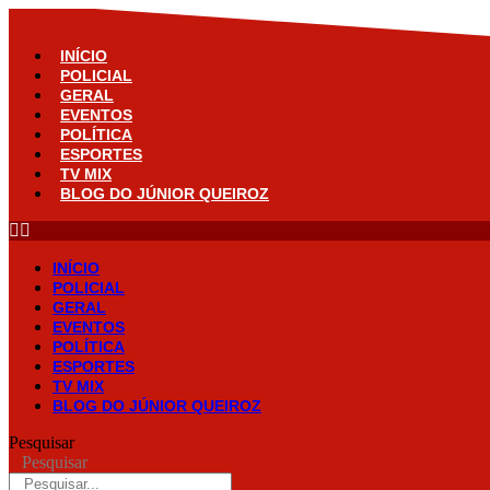
Ir
para
o
INÍCIO
conteúdo
POLICIAL
GERAL
EVENTOS
POLÍTICA
ESPORTES
TV MIX
BLOG DO JÚNIOR QUEIROZ
INÍCIO
POLICIAL
GERAL
EVENTOS
POLÍTICA
ESPORTES
TV MIX
BLOG DO JÚNIOR QUEIROZ
Pesquisar
Pesquisar