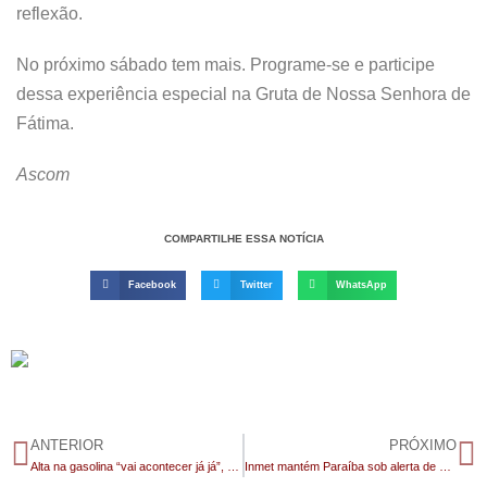
reflexão.
No próximo sábado tem mais. Programe-se e participe
dessa experiência especial na Gruta de Nossa Senhora de
Fátima.
Ascom
COMPARTILHE ESSA NOTÍCIA
Facebook
Twitter
WhatsApp
ANTERIOR
PRÓXIMO
Alta na gasolina “vai acontecer já já”, diz presidente da Petrobras
Inmet mantém Paraíba sob alerta de chuvas intensas com níveis amarelo e laranja em João Pessoa, Campina Grande e 200 cidades