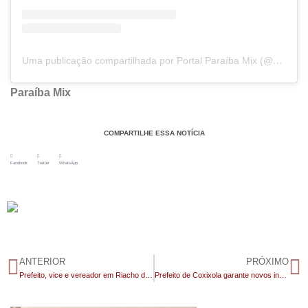
Uma publicação compartilhada por Portal Paraíba Mix (@portalparaibamix)
Paraíba Mix
COMPARTILHE ESSA NOTÍCIA
Facebook
Twitter
WhatsApp
ANTERIOR
PRÓXIMO
Prefeito, vice e vereador em Riacho dos Cavalos têm mandatos cassados por compra de votos
Prefeito de Coxixola garante novos investimentos após reunião com governador João Azevêdo e vice Lucas Ribeiro