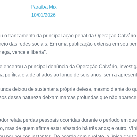
Paraíba Mix
10/01/2026
 o trancamento da principal ação penal da Operação Calvário
eio das redes sociais. Em uma publicação extensa em seu perfi
ga, vence e liberta”.
 e encerrou a principal denúncia da Operação Calvário, investi
tória política e a de aliados ao longo de seis anos, sem a aprese
 nunca deixou de sustentar a própria defesa, mesmo diante do q
essos dessa natureza deixam marcas profundas que não aparecem
or relata perdas pessoais ocorridas durante o período em que
vo, mas de quem afirma estar afastado há três anos; e outro, Vi
por poucos instantes. De acordo com o relato, a única causa i