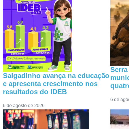
Serra
Salgadinho avança na educação
munic
e apresenta crescimento nos
quatr
resultados do IDEB
6 de ago
6 de agosto de 2026