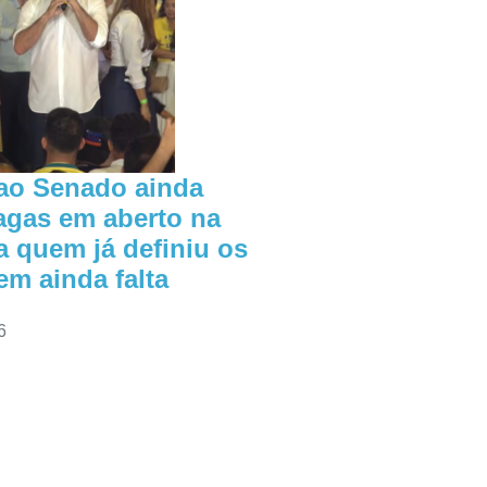
ao Senado ainda
agas em aberto na
a quem já definiu os
m ainda falta
6