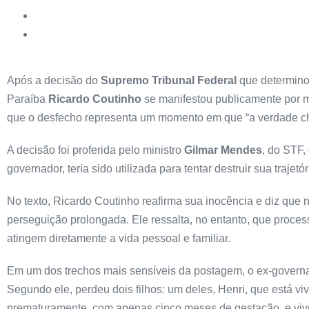
Após a decisão do
Supremo Tribunal Federal
que determinou
Paraíba
Ricardo Coutinho
se manifestou publicamente por m
que o desfecho representa um momento em que “a verdade che
A decisão foi proferida pelo ministro
Gilmar Mendes
, do STF,
governador, teria sido utilizada para tentar destruir sua traje
No texto, Ricardo Coutinho reafirma sua inocência e diz que
perseguição prolongada. Ele ressalta, no entanto, que proc
atingem diretamente a vida pessoal e familiar.
Em um dos trechos mais sensíveis da postagem, o ex-governad
Segundo ele, perdeu dois filhos: um deles, Henri, que está vi
prematuramente, com apenas cinco meses de gestação, e viveu 