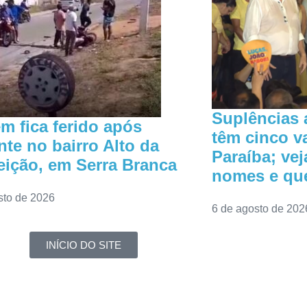
Suplências 
 fica ferido após
têm cinco v
nte no bairro Alto da
Paraíba; vej
ição, em Serra Branca
nomes e que
sto de 2026
6 de agosto de 202
INÍCIO DO SITE