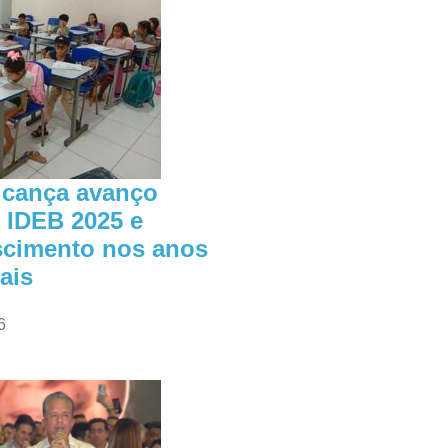
lcança avanço
o IDEB 2025 e
escimento nos anos
nais
6