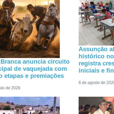
Assunção a
histórico n
 Branca anuncia circuito
registra cr
ipal de vaquejada com
iniciais e fi
o etapas e premiações
6 de agosto de 202
sto de 2026