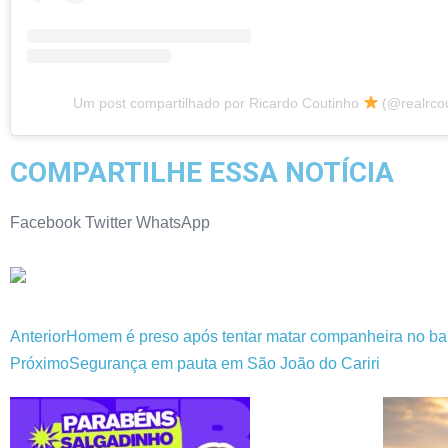
Um post compartilhado por Ricardo Coutinho
(@realrcou
COMPARTILHE ESSA NOTÍCIA
Facebook
Twitter
WhatsApp
Anterior
Homem é preso após tentar matar companheira no bair
Próximo
Segurança em pauta em São João do Cariri