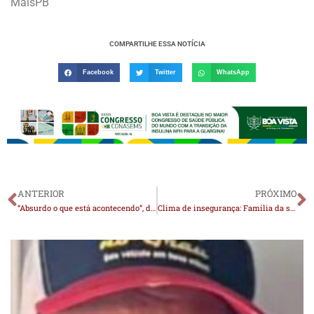
MaisPB
COMPARTILHE ESSA NOTÍCIA
Facebook
Twitter
WhatsApp
ANTERIOR
PRÓXIMO
“Absurdo o que está acontecendo”, dispara governador João Azevêdo sobre retaliação dos EUA contra o Brasil
Clima de insegurança: Família da secretária de Saúde é vítima de assalto na zona rural de Monteiro e população cobra reforço na segurança