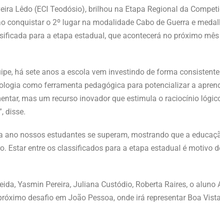
veira Lêdo (ECI Teodósio), brilhou na Etapa Regional da Compet
 ao conquistar o 2º lugar na modalidade Cabo de Guerra e medal
ssificada para a etapa estadual, que acontecerá no próximo mê
pe, há sete anos a escola vem investindo de forma consistente
nologia como ferramenta pedagógica para potencializar a apre
ntar, mas um recurso inovador que estimula o raciocínio lógico
, disse.
cada ano nossos estudantes se superam, mostrando que a educaçã
o. Estar entre os classificados para a etapa estadual é motivo 
da, Yasmin Pereira, Juliana Custódio, Roberta Raires, o aluno 
próximo desafio em João Pessoa, onde irá representar Boa Vista