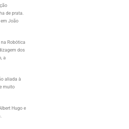
ição
ha de prata.
s em João
 na Robótica
ndizagem dos
, a
o aliada à
de muito
Albert Hugo e
.