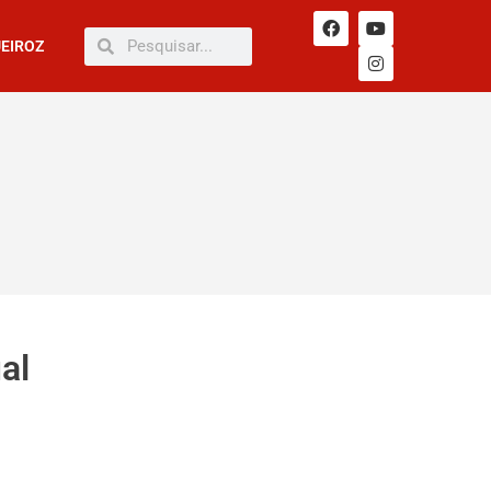
UEIROZ
al