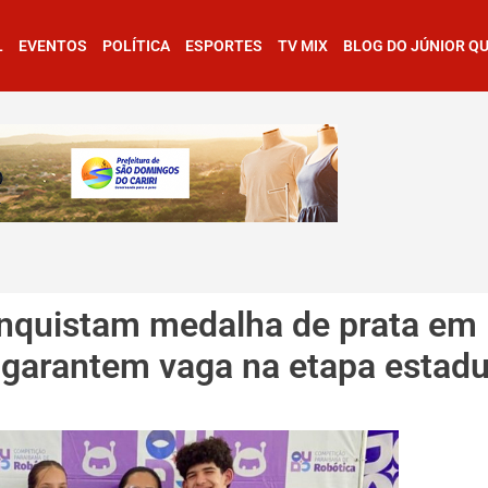
L
EVENTOS
POLÍTICA
ESPORTES
TV MIX
BLOG DO JÚNIOR Q
onquistam medalha de prata em
 garantem vaga na etapa estadu