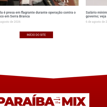
la é presa em flagrante durante operação contra o
Salário mínim
fico em Serra Branca
governo; veja
 agosto de 2026
6 de agosto de 
INÍCIO DO SITE