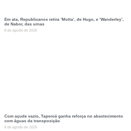
Em ata, Republicanos retira ‘Motta’, de Hugo, e ‘Wanderley’,
de Nabor, das urnas
8 de agosto de 2026
Com açude vazio, Taperoá ganha reforça no abastecimento
com águas da transposição
8 de agosto de 2026