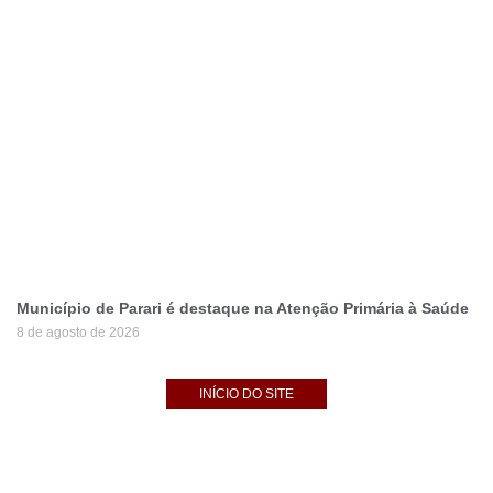
Município de Parari é destaque na Atenção Primária à Saúde
8 de agosto de 2026
INÍCIO DO SITE