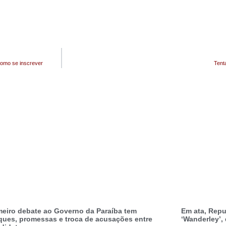
como se inscrever
Tenta
meiro debate ao Governo da Paraíba tem
Em ata, Repub
ques, promessas e troca de acusações entre
‘Wanderley’,