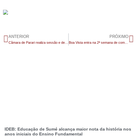
ANTERIOR
PRÓXIMO
Câmara de Parari realiza sessão e destaca protagonismo estudantil com posse de líderes de turma
Boa Vista entra na 2ª semana de comemoração ao aniversário de 32 anos com entregas de obras e programação especial
IDEB: Educação de Sumé alcança maior nota da história nos
anos iniciais do Ensino Fundamental