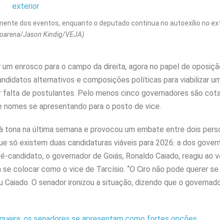
amente dos eventos, enquanto o deputado continua no autoexílio no ex
toarena/Jason Kindig/VEJA)
er um enrosco para o campo da direita, agora no papel de oposiç
andidatos alternativos e composições políticas para viabilizar 
r falta de postulantes. Pelo menos cinco governadores são cot
de nomes se apresentando para o posto de vice.
io à tona na última semana e provocou um embate entre dois per
que só existem duas candidaturas viáveis para 2026: a dos gover
Pré-candidato, o governador de Goiás, Ronaldo Caiado, reagiu ao 
se colocar como o vice de Tarcísio. “O Ciro não pode querer se
u Caiado. O senador ironizou a situação, dizendo que o governad