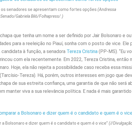
ra: os senadores se apresentam como fortes opções
(Andressa
Senado/Gabriela Biló/Folhapress/.)
hapa que tenha um nome a ser definido por Jair Bolsonaro e ou
ades para a reeleição no Piauí, sonha com o posto de vice. Ele p
a candidata à função, a senadora
Tereza Cristina
(PP-MS). “Eu vou
rincou com ela recentemente. Em 2022, Tereza Cristina, então m
ro. Hoje, ela não rejeita a possibilidade caso receba essa mis
Tarcísio-Tereza). Há, porém, outros interesses em jogo que dev
chapa de sua estreita confiança, uma garantia de que não será
m manter viva a sua relevância política. E nada é mais garantid
 a Bolsonaro e dizer quem é o candidato e quem é o vice”
(//Divulgaçã