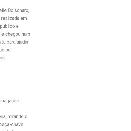
lle Bolsonaro,
 realizada em
 público e
lle chegou num
ta para ajudar
não se
ou.
ropaganda,
ria, mirando o
u peça-chave