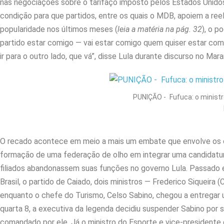
nas negociações sobre o tarifaço imposto pelos Estados Unidos.
condição para que partidos, entre os quais o MDB, apoiem a ree
popularidade nos últimos meses (
leia a matéria na pág. 32
), o p
partido estar comigo — vai estar comigo quem quiser estar co
ir para o outro lado, que vá”, disse Lula durante discurso no Mar
PUNIÇÃO - Fufuca: o ministr
O recado acontece em meio a mais um embate que envolve os ca
formação de uma federação de olho em integrar uma candidatur
filiados abandonassem suas funções no governo Lula. Passado e
Brasil, o partido de Caiado, dois ministros — Frederico Siquei
enquanto o chefe do Turismo, Celso Sabino, chegou a entregar 
quarta 8, a executiva da legenda decidiu suspender Sabino por s
comandado por ele. Já o ministro do Esporte e vice-­presidente d