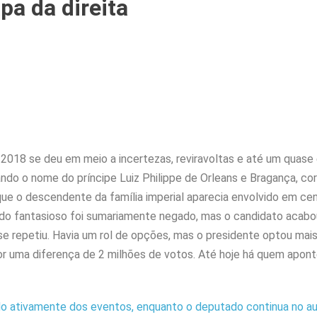
pa da direita
2018 se deu em meio a incertezas, reviravoltas e até um quase
cando o nome do príncipe Luiz Philippe de Orleans e Bragança, co
ue o descendente da família imperial aparecia envolvido em ce
redo fantasioso foi sumariamente negado, mas o candidato acabo
 se repetiu. Havia um rol de opções, mas o presidente optou mai
por uma diferença de 2 milhões de votos. Até hoje há quem apon