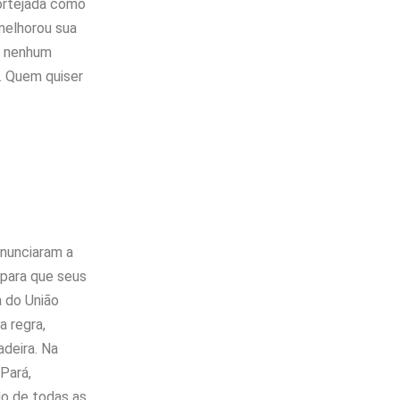
cortejada como
melhorou sua
ra nenhum
. Quem quiser
anunciaram a
 para que seus
 do União
a regra,
deira. Na
Pará,
do de todas as