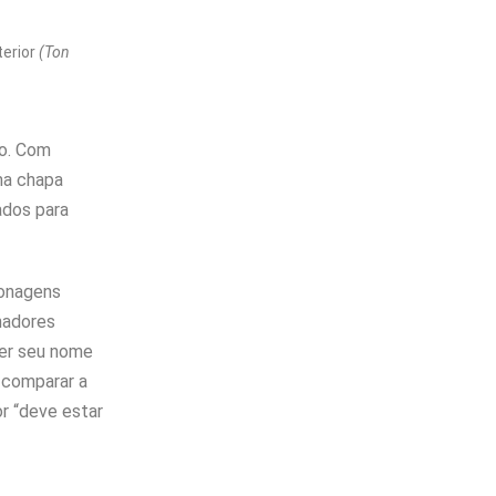
terior
(Ton
ão. Com
uma chapa
ados para
sonagens
nadores
ver seu nome
 comparar a
or “deve estar