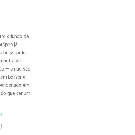
tro oriundo de
róprio já
 brigar pelo
inistra da
são — e não são
em balizar a
 abandonado em
o do que ter um
o)