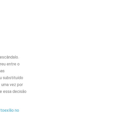
 escândalo.
rreu entre o
nas
u substituído
s uma vez por
te essa decisão