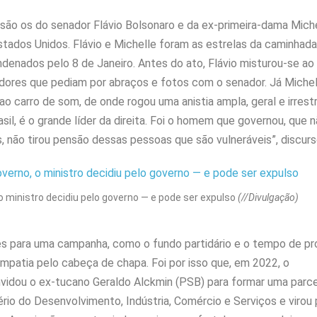
são os do senador Flávio Bolsonaro e da ex-primeira-dama Miche
Estados Unidos. Flávio e Michelle foram as estrelas da caminhada
ondenados pelo 8 de Janeiro. Antes do ato, Flávio misturou-se ao
ores que pediam por abraços e fotos com o senador. Já Miche
 carro de som, de onde rogou uma anistia ampla, geral e irrestri
rasil, é o grande líder da direita. Foi o homem que governou, que 
 não tirou pensão dessas pessoas que são vulneráveis”, discurs
o ministro decidiu pelo governo — e pode ser expulso
(//Divulgação)
es para uma campanha, como o fundo partidário e o tempo de p
patia pelo cabeça de chapa. Foi por isso que, em 2022, o
nvidou o ex-tucano Geraldo Alckmin (PSB) para formar uma parce
ério do Desenvolvimento, Indústria, Comércio e Serviços e viro