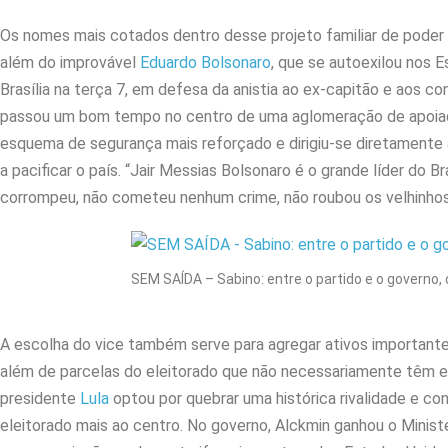
Os nomes mais cotados dentro desse projeto familiar de poder 
além do improvável
Eduardo Bolsonaro
, que se autoexilou nos 
Brasília na terça 7, em defesa da anistia ao ex-capitão e aos c
passou um bom tempo no centro de uma aglomeração de apoiad
esquema de segurança mais reforçado e dirigiu-se diretamente ao
a pacificar o país. “Jair Messias Bolsonaro é o grande líder do B
corrompeu, não cometeu nenhum crime, não roubou os velhinhos,
SEM SAÍDA – Sabino: entre o partido e o governo, 
A escolha do vice também serve para agregar ativos important
além de parcelas do eleitorado que não necessariamente têm em
presidente
Lula
optou por quebrar uma histórica rivalidade e co
eleitorado mais ao centro. No governo, Alckmin ganhou o Minist