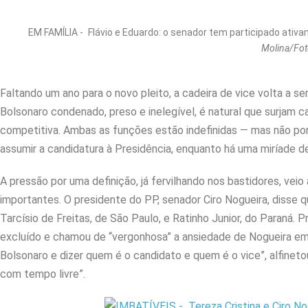
EM FAMÍLIA - Flávio e Eduardo: o senador tem participado ativ
Molina/Fo
Faltando um ano para o novo pleito, a cadeira de vice volta a s
Bolsonaro condenado, preso e inelegível, é natural que surjam c
competitiva. Ambas as funções estão indefinidas — mas não po
assumir a candidatura à Presidência, enquanto há uma miríade 
A pressão por uma definição, já fervilhando nos bastidores, ve
importantes. O presidente do PP, senador Ciro Nogueira, disse 
Tarcísio de Freitas, de São Paulo, e Ratinho Junior, do Paraná. 
excluído e chamou de “vergonhosa” a ansiedade de Nogueira em 
Bolsonaro e dizer quem é o candidato e quem é o vice”, alfineto
com tempo livre”.