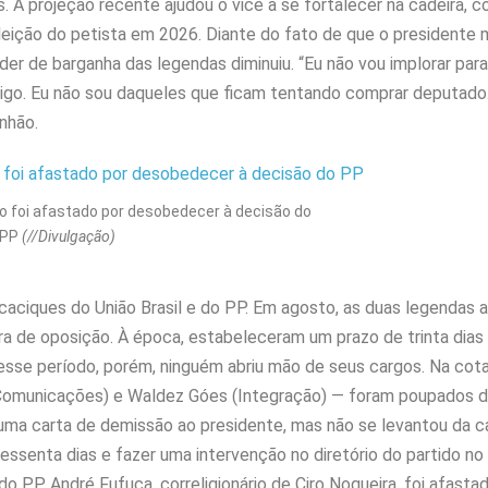
 A projeção recente ajudou o vice a se fortalecer na cadeira, 
leição do petista em 2026. Diante do fato de que o presidente 
oder de barganha das legendas diminuiu. “Eu não vou implorar pa
migo. Eu não sou daqueles que ficam tentando comprar deputado
anhão.
o foi afastado por desobedecer à decisão do
PP
(//Divulgação)
ciques do União Brasil e do PP. Em agosto, as duas legendas 
a de oposição. À época, estabeleceram um prazo de trinta dias
sse período, porém, ninguém abriu mão de seus cargos. Na cota
ra (Comunicações) e Waldez Góes (Integração) — foram poupados d
uma carta de demissão ao presidente, mas não se levantou da ca
essenta dias e fazer uma intervenção no diretório do partido no 
o PP, André Fufuca, correligionário de Ciro Nogueira, foi afasta